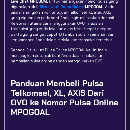
Live Chat MPOGOAL
untuk menanyakan nomor pulsa yang
digunakan oleh
Situs Judi Pulsa Online
MPOGOAL
. Anda
bisa menanyakan nomor tujuan Telkomsel, XL atau AXIS
yang digunakan pada saat Anda ingin melakukan deposit.
Kelebihan utama dari menggunakan OVO ini adalah
transaksi yang Anda lakukan akan bisa dicepat dengan
waktu yang sangat cepat. Ditambah pula, keamanan dan
kenyamanan Anda dalam melakukan transaksi tersebut.
Sebagai Situs Judi Pulsa Online MPOGOAL kali ini ingin
membagikan petunjuk buat Anda dalam melakukan
pembelian pulsa online dengan menggunakan OVO.
Panduan Membeli Pulsa
Telkomsel, XL, AXIS Dari
OVO ke Nomor Pulsa Online
MPOGOAL