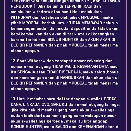
TERVERIFIKASI sesuai dengan nama KTP ( KARTU TANDA
PENDUDUK ). Jika belum di TERVERIFIKASI dan
melakukan withdraw atau pun tidak melakukan
WITHDRAW dan ketahuan oleh pihak MPOGOAL , maka
pihak MPOGOAL berhak untuk TIDAK MEMBAYAR seluruh
kemenangan anda , dan modal deposit anda tidak akan
kami kembalikan dan akan di tarik atau di kosongkan
karena terindikasi BONUS HUNTER dan AKUN AKAN DI
BLOKIR PERMANEN dan pihak MPOGOAL tidak menerima
alasan apapun.
12. Saat Withdraw dan terdapat nomor rekening dan
nomor e-wallet yang TIDAK VALID, KESAMAAN DATA mau
itu SENGAJA atau TIDAK DISENGAJA, maka saldo ,bonus
dan kemenangan akan di HANGUSKAN dan akun akan di
BLOKIR PERMANEN dan pihak MPOGOAL tidak menerima
alasan apapun.
13. Untuk member baru daftar dengan e-wallet GOPAY,
DANA, LINKAJA, OVO, SAKUKU dan e-wallet yang lainnya,
jika kita cek id member yang nama akun e-wallet nya
sudah lebih dari dua nama yang sama walaupun nomor
akun e-wallet nya berbeda , maka itu kita anggap
BONUS HUNTER, maka SALDO dan KEMENANGAN akan di